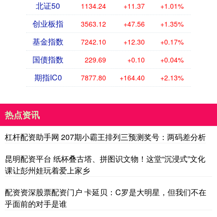
北证50
1134.24
+11.37
+1.01%
创业板指
3563.12
+47.56
+1.35%
基金指数
7242.10
+12.30
+0.17%
国债指数
229.69
+0.10
+0.04%
期指IC0
7877.80
+164.40
+2.13%
热点资讯
杠杆配资助手网 207期小霸王排列三预测奖号：两码差分析
昆明配资平台 纸杯叠古塔、拼图识文物！这堂“沉浸式”文化
课让彭州娃玩着爱上家乡
配资资深股票配资门户 卡延贝：C罗是大明星，但我们不在
乎面前的对手是谁