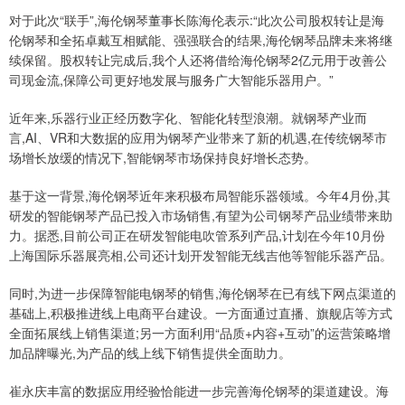
对于此次“联手”,海伦钢琴董事长陈海伦表示:“此次公司股权转让是海
伦钢琴和全拓卓戴互相赋能、强强联合的结果,海伦钢琴品牌未来将继
续保留。股权转让完成后,我个人还将借给海伦钢琴2亿元用于改善公
司现金流,保障公司更好地发展与服务广大智能乐器用户。”
近年来,乐器行业正经历数字化、智能化转型浪潮。就钢琴产业而
言,AI、VR和大数据的应用为钢琴产业带来了新的机遇,在传统钢琴市
场增长放缓的情况下,智能钢琴市场保持良好增长态势。
基于这一背景,海伦钢琴近年来积极布局智能乐器领域。今年4月份,其
研发的智能钢琴产品已投入市场销售,有望为公司钢琴产品业绩带来助
力。据悉,目前公司正在研发智能电吹管系列产品,计划在今年10月份
上海国际乐器展亮相,公司还计划开发智能无线吉他等智能乐器产品。
同时,为进一步保障智能电钢琴的销售,海伦钢琴在已有线下网点渠道的
基础上,积极推进线上电商平台建设。一方面通过直播、旗舰店等方式
全面拓展线上销售渠道;另一方面利用“品质+内容+互动”的运营策略增
加品牌曝光,为产品的线上线下销售提供全面助力。
崔永庆丰富的数据应用经验恰能进一步完善海伦钢琴的渠道建设。海