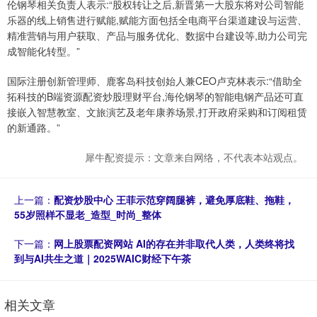
伦钢琴相关负责人表示:“股权转让之后,新晋第一大股东将对公司智能
乐器的线上销售进行赋能,赋能方面包括全电商平台渠道建设与运营、
精准营销与用户获取、产品与服务优化、数据中台建设等,助力公司完
成智能化转型。”
国际注册创新管理师、鹿客岛科技创始人兼CEO卢克林表示:“借助全
拓科技的B端资源配资炒股理财平台,海伦钢琴的智能电钢产品还可直
接嵌入智慧教室、文旅演艺及老年康养场景,打开政府采购和订阅租赁
的新通路。”
犀牛配资提示：文章来自网络，不代表本站观点。
上一篇：
配资炒股中心 王菲示范穿阔腿裤，避免厚底鞋、拖鞋，
55岁照样不显老_造型_时尚_整体
下一篇：
网上股票配资网站 AI的存在并非取代人类，人类终将找
到与AI共生之道｜2025WAIC财经下午茶
相关文章