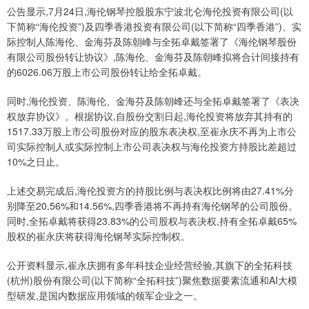
公告显示,7月24日,海伦钢琴控股股东宁波北仑海伦投资有限公司(以
下简称“海伦投资”)及四季香港投资有限公司(以下简称“四季香港”)、实
际控制人陈海伦、金海芬及陈朝峰与全拓卓戴签署了《海伦钢琴股份
有限公司股份转让协议》,陈海伦、金海芬及陈朝峰拟将合计间接持有
的6026.06万股上市公司股份转让给全拓卓戴。
同时,海伦投资、陈海伦、金海芬及陈朝峰还与全拓卓戴签署了《表决
权放弃协议》。根据协议,自股份交割日起,海伦投资将放弃其持有的
1517.33万股上市公司股份对应的股东表决权,至崔永庆不再为上市公
司实际控制人或实际控制上市公司表决权与海伦投资方持股比差超过
10%之日止。
上述交易完成后,海伦投资方的持股比例与表决权比例将由27.41%分
别降至20.56%和14.56%,四季香港将不再持有海伦钢琴的公司股份。
同时,全拓卓戴将获得23.83%的公司股权与表决权,持有全拓卓戴65%
股权的崔永庆将获得海伦钢琴实际控制权。
公开资料显示,崔永庆拥有多年科技企业经营经验,其旗下的全拓科技
(杭州)股份有限公司(以下简称“全拓科技”)聚焦数据要素流通和AI大模
型研发,是国内数据应用领域的领军企业之一。