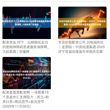
配资资金 怀宁：以精细化走访
专业炒股配资公司 闪电福利社
织密精神障碍患者服务保障网_
｜送票啦！中国动漫集团·2025
大皖新闻 | 安徽网
济宁首届动漫嘉年华国庆启幕
配资盘股票配资网 一张图看18
个直盘外汇支撑阻力：美元+欧
系日系+商品货币+新兴货币
(2025年11月26日)